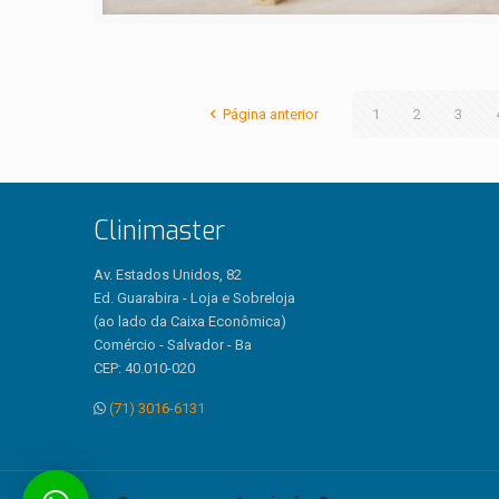
Página anterior
1
2
3
Clinimaster
Av. Estados Unidos, 82
Ed. Guarabira - Loja e Sobreloja
(ao lado da Caixa Econômica)
Comércio - Salvador - Ba
CEP: 40.010-020
(71) 3016-6131