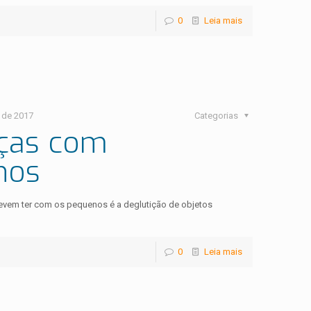
0
Leia mais
 de 2017
Categorias
nças com
nos
devem ter com os pequenos é a deglutição de objetos
0
Leia mais