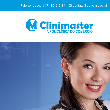
Fale conosco:
71 3016-6131
contato@policlinicaclinim