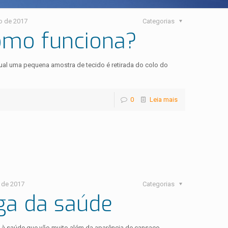
o de 2017
Categorias
Como funciona?
ual uma pequena amostra de tecido é retirada do colo do
0
Leia mais
 de 2017
Categorias
iga da saúde
 à saúde que vão muito além da aparência de cansaço,