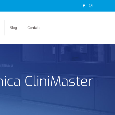
Blog
Contato
ínica CliniMaster