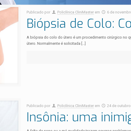
Publicado por
Policlínica CliniMaster
em
6 de novembr
Biópsia de Colo: 
A biópsia do colo do útero é um procedimento cirúrgico no q
útero. Normalmente é solicitada
[…]
Publicado por
Policlínica CliniMaster
em
24 de outubro
Insônia: uma inim
A falta de sono ou a má qualidade trazem severos problemas