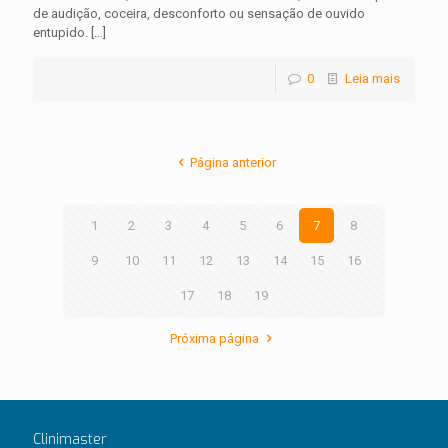
de audição, coceira, desconforto ou sensação de ouvido
entupido.
[…]
0
Leia mais
Página anterior
1
2
3
4
5
6
7
8
9
10
11
12
13
14
15
16
17
18
19
Próxima página
Clinimaster