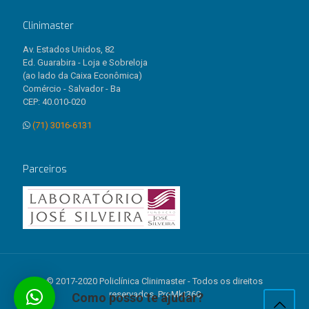
Clinimaster
Av. Estados Unidos, 82
Ed. Guarabira - Loja e Sobreloja
(ao lado da Caixa Econômica)
Comércio - Salvador - Ba
CEP: 40.010-020
(71) 3016-6131
Parceiros
© 2017-2020 Policlínica Clinimaster - Todos os direitos
reservados. ProMkt360
Como posso te ajudar?