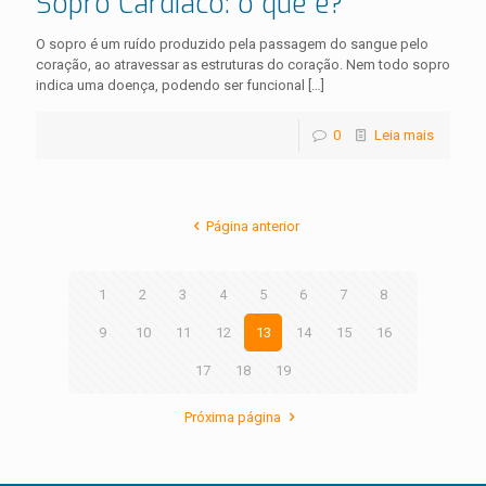
Sopro Cardíaco: o que é?
O sopro é um ruído produzido pela passagem do sangue pelo
coração, ao atravessar as estruturas do coração. Nem todo sopro
indica uma doença, podendo ser funcional
[…]
0
Leia mais
Página anterior
1
2
3
4
5
6
7
8
9
10
11
12
13
14
15
16
17
18
19
Próxima página