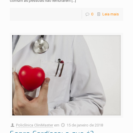
comum as pessoas não lembrarem
[…]
0
Leia mais
Policlínica CliniMaster
em
15 de janeiro de 2018