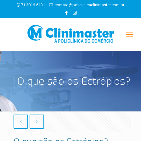
71 3016-6131
contato@policlinicaclinimaster.com.br
O que são os Ectrópios?