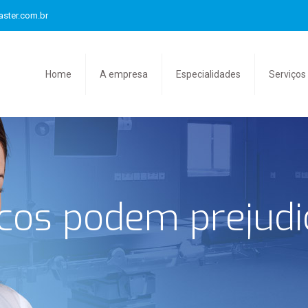
aster.com.br
Home
A empresa
Especialidades
Serviços
icos podem prejud