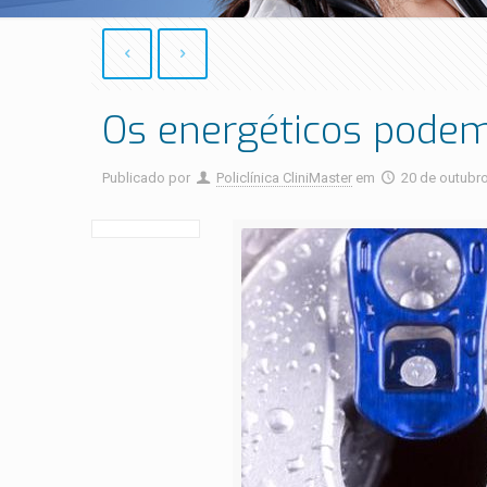
Os energéticos pode
Publicado por
Policlínica CliniMaster
em
20 de outubr