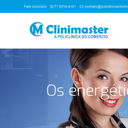
Fale conosco:
71 3016-6131
contato@policlinicaclinim
Os energét