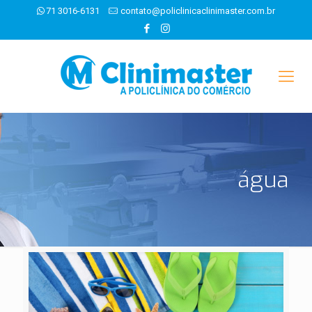
71 3016-6131
contato@policlinicaclinimaster.com.br
água