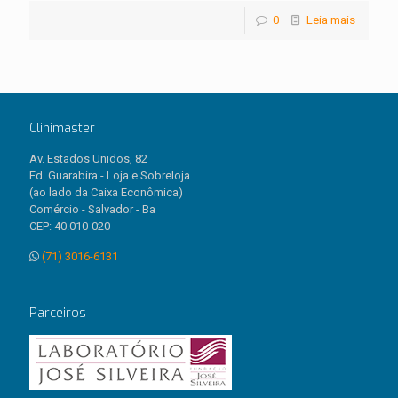
0
Leia mais
Clinimaster
Av. Estados Unidos, 82
Ed. Guarabira - Loja e Sobreloja
(ao lado da Caixa Econômica)
Comércio - Salvador - Ba
CEP: 40.010-020
(71) 3016-6131
Parceiros