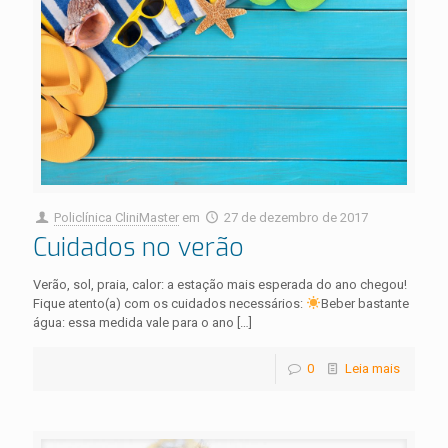
Policlínica CliniMaster
em
27 de dezembro de 2017
Cuidados no verão
Verão, sol, praia, calor: a estação mais esperada do ano chegou!
Fique atento(a) com os cuidados necessários:
Beber bastante
água: essa medida vale para o ano
[…]
0
Leia mais