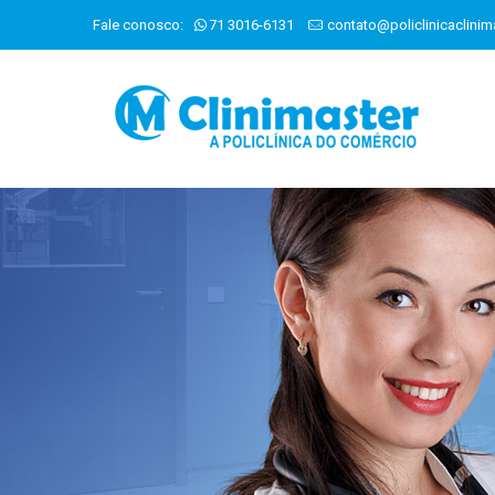
Fale conosco:
71 3016-6131
contato@policlinicaclinim