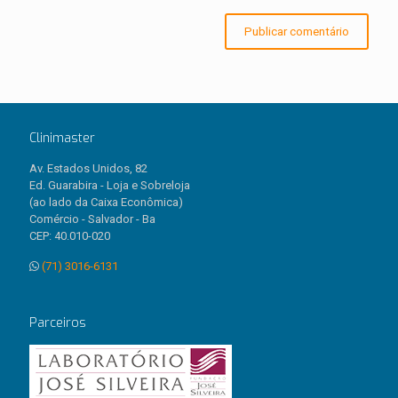
Clinimaster
Av. Estados Unidos, 82
Ed. Guarabira - Loja e Sobreloja
(ao lado da Caixa Econômica)
Comércio - Salvador - Ba
CEP: 40.010-020
(71) 3016-6131
Parceiros