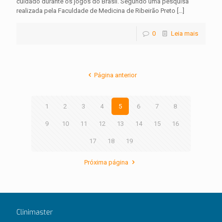
cuidado durante os jogos do Brasil. Segundo uma pesquisa
realizada pela Faculdade de Medicina de Ribeirão Preto
[…]
0
Leia mais
Página anterior
1
2
3
4
5
6
7
8
9
10
11
12
13
14
15
16
17
18
19
Próxima página
Clinimaster