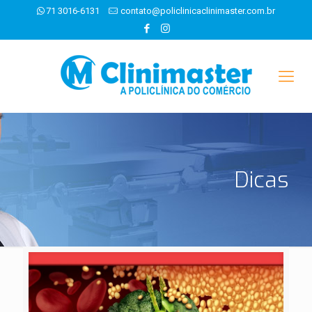
71 3016-6131
contato@policlinicaclinimaster.com.br
Dicas