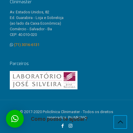
Clinimaster
Av. Estados Unidos, 82
Ed. Guarabira - Loja e Sobreloja
(ao lado da Caixa Econômica)
Comércio - Salvador - Ba
CEP: 40.010-020
(71) 3016-6131
Parceiros
© 2017-2020 Policlínica Clinimaster - Todos os direitos
reservados. ProMkt360
Como posso te ajudar?