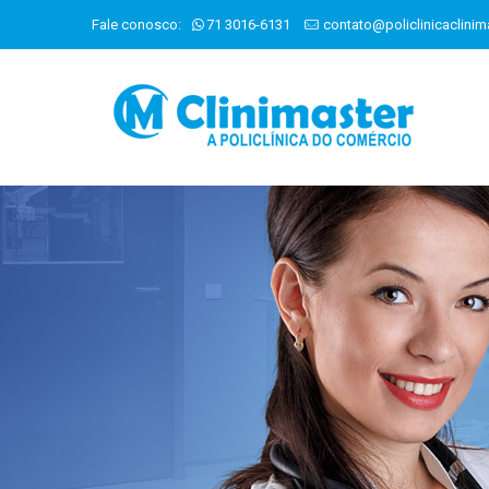
Fale conosco:
71 3016-6131
contato@policlinicaclinim