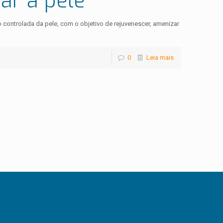
ar a pele
ontrolada da pele, com o objetivo de rejuvenescer, amenizar
0
Leia mais