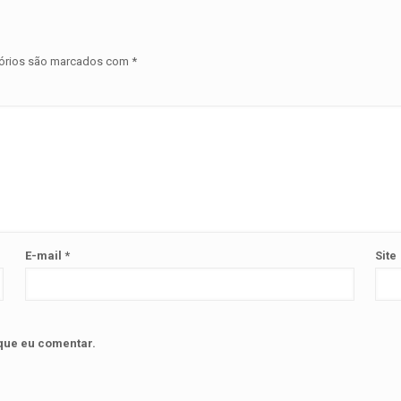
órios são marcados com
*
E-mail
*
Site
que eu comentar.