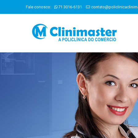
Fale conosco:
71 3016-6131
contato@policlinicaclinim