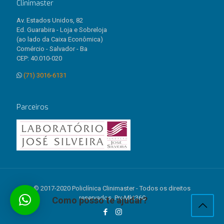
Clinimaster
Av. Estados Unidos, 82
Ed. Guarabira - Loja e Sobreloja
(ao lado da Caixa Econômica)
Comércio - Salvador - Ba
CEP: 40.010-020
(71) 3016-6131
Parceiros
© 2017-2020 Policlínica Clinimaster - Todos os direitos
reservados. ProMkt360
Como posso te ajudar?