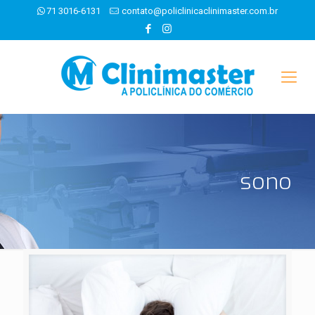
71 3016-6131
contato@policlinicaclinimaster.com.br
sono