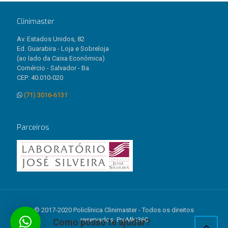
Clinimaster
Av. Estados Unidos, 82
Ed. Guarabira - Loja e Sobreloja
(ao lado da Caixa Econômica)
Comércio - Salvador - Ba
CEP: 40.010-020
(71) 3016-6131
Parceiros
© 2017-2020 Policlínica Clinimaster - Todos os direitos
reservados. ProMkt360
Como posso te ajudar?