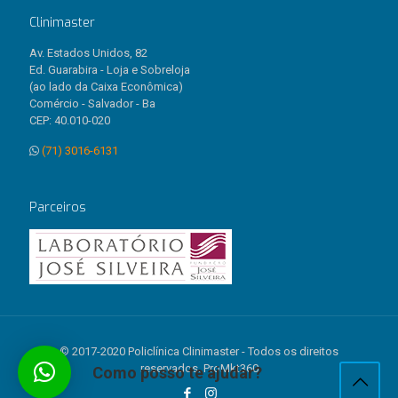
Clinimaster
Av. Estados Unidos, 82
Ed. Guarabira - Loja e Sobreloja
(ao lado da Caixa Econômica)
Comércio - Salvador - Ba
CEP: 40.010-020
(71) 3016-6131
Parceiros
© 2017-2020 Policlínica Clinimaster - Todos os direitos
reservados. ProMkt360
Como posso te ajudar?