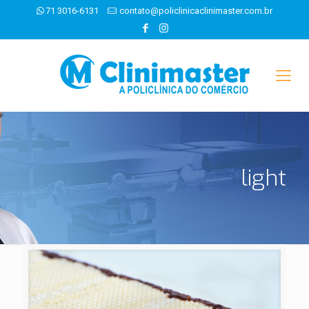
71 3016-6131
contato@policlinicaclinimaster.com.br
light