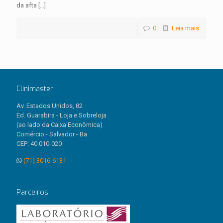
da afta
[…]
0
Leia mais
Clinimaster
Av. Estados Unidos, 82
Ed. Guarabira - Loja e Sobreloja
(ao lado da Caixa Econômica)
Comércio - Salvador - Ba
CEP: 40.010-020
(71) 3016-6131
Parceiros