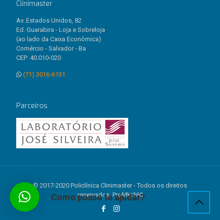
Clinimaster
Av. Estados Unidos, 82
Ed. Guarabira - Loja e Sobreloja
(ao lado da Caixa Econômica)
Comércio - Salvador - Ba
CEP: 40.010-020
(71) 3016-6131
Parceiros
© 2017-2020 Policlínica Clinimaster - Todos os direitos
reservados. ProMkt360
Como posso te ajudar?