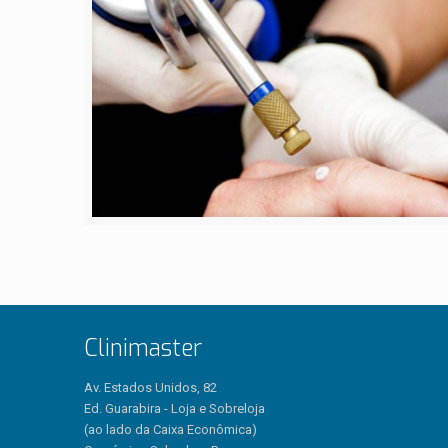
Clinimaster
Av. Estados Unidos, 82
Ed. Guarabira - Loja e Sobreloja
(ao lado da Caixa Econômica)