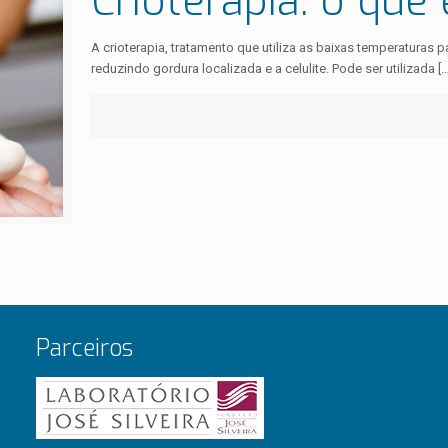
Crioterapia: o que 
A crioterapia, tratamento que utiliza as baixas temperaturas 
reduzindo gordura localizada e a celulite. Pode ser utilizada
[…
Parceiros