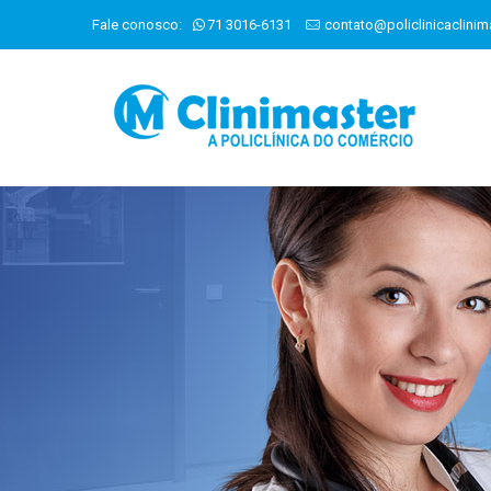
Fale conosco:
71 3016-6131
contato@policlinicaclinim