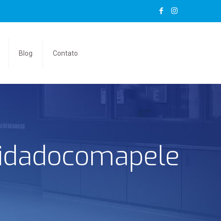
Blog
Contato
idadocomapele