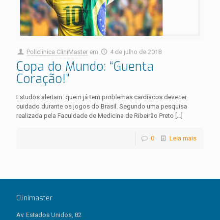
Policlínica CliniMaster
em
4 de julho de 2018
Copa do Mundo: “Guenta
Coração!”
Estudos alertam: quem já tem problemas cardíacos deve ter
cuidado durante os jogos do Brasil. Segundo uma pesquisa
realizada pela Faculdade de Medicina de Ribeirão Preto
[…]
0
Leia mais
Clinimaster
Av. Estados Unidos, 82