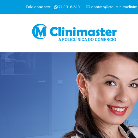
Fale conosco:
71 3016-6131
contato@policlinicaclinim