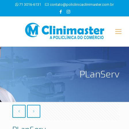
71 3016-6131
contato@policlinicaclinimaster.com.br
PLanServ