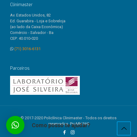
Clinimaster
Av. Estados Unidos, 82
Ed. Guarabira - Loja e Sobreloja
(ao lado da Caixa Econômica)
Comércio - Salvador - Ba
CEP: 40.010-020
(71) 3016-6131
Parceiros
© 2017-2020 Policlínica Clinimaster - Todos os direitos
reservados. ProMkt360
Como posso te ajudar?